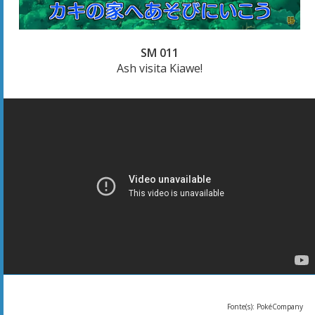
SM 011
Ash visita Kiawe!
Fonte(s): PokéCompany