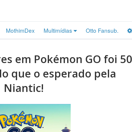
MothimDex
Multimídias
Otto Fansub.
res em Pokémon GO foi 5
do que o esperado pela
Niantic!