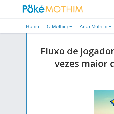
Home
O Mothim
Área Mothim
Fluxo de jogado
vezes maior 