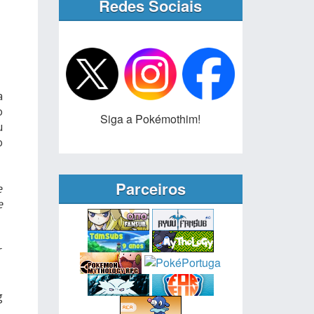
Redes Sociais
a
o
Siga a Pokémothim!
u
o
Parceiros
e
e
r
g