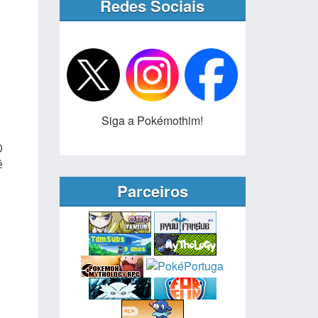
Redes Sociais
Siga a Pokémothim!
O
ê
Parceiros