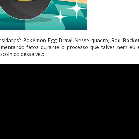
osidades?
Pokémon Egg Draw
! Nesse quadro,
Rod Rocke
mentando fatos durante o processo que talvez nem eu 
colhido dessa vez: