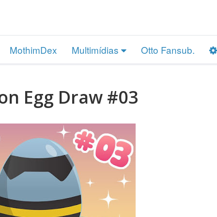
MothimDex
Multimídias
Otto Fansub.
n Egg Draw #03