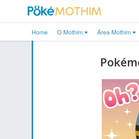
Home
O Mothim
Área Mothim
Pokémo