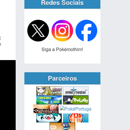
Redes Sociais
t
e
Siga a Pokémothim!
Parceiros