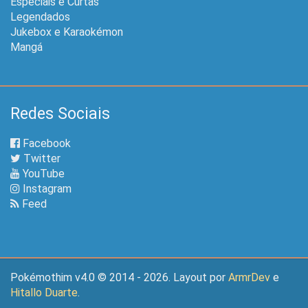
Especiais e Curtas
Legendados
Jukebox e Karaokémon
Mangá
Redes Sociais
Facebook
Twitter
YouTube
Instagram
Feed
Pokémothim v4.0 © 2014 - 2026. Layout por
ArmrDev
e
Hitallo Duarte
.