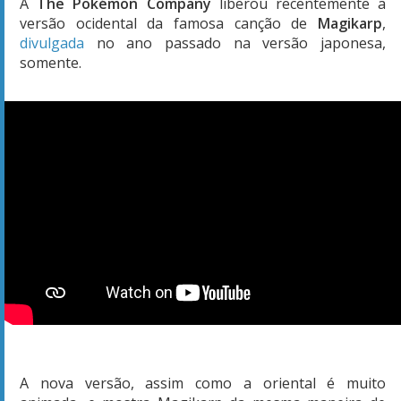
A
The Pokémon Company
liberou recentemente a
versão ocidental da famosa canção de
Magikarp
,
divulgada
no ano passado na versão japonesa,
somente.
A nova versão, assim como a oriental é muito