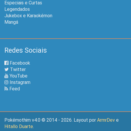
Especiais e Curtas
Legendados
Jukebox e Karaokémon
Mangá
Redes Sociais
Facebook
Twitter
YouTube
Instagram
Feed
Pokémothim v4.0 © 2014 - 2026. Layout por
ArmrDev
e
Hitallo Duarte
.