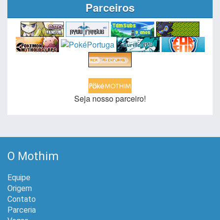
Parceiros
Seja nosso parceiro!
O Mothim
Equipe
Origem
Contato
Parceria