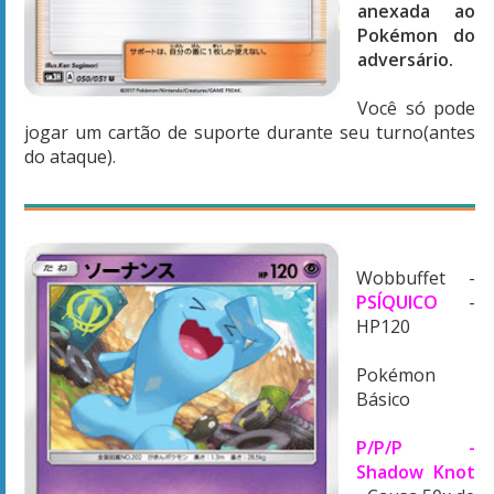
anexada ao
Pokémon do
adversário.
Você só pode
jogar um cartão de suporte durante seu turno(antes
do ataque).
Wobbuffet -
PSÍQUICO
-
HP120
Pokémon
Básico
P/P/P -
Shadow Knot