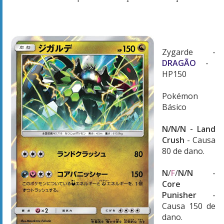
Zygarde -
DRAGÃO
-
HP150
Pokémon
Básico
N/N/N - Land
Crush
- Causa
80 de dano.
N
/
F
/
N/N
-
Core
Punisher
-
Causa 150 de
dano.