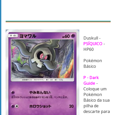
Duskull -
PSÍQUICO
-
HP60
Pokémon
Básico
P - Dark
Guide
-
Coloque um
Pokémon
Básico da sua
pilha de
descarte para