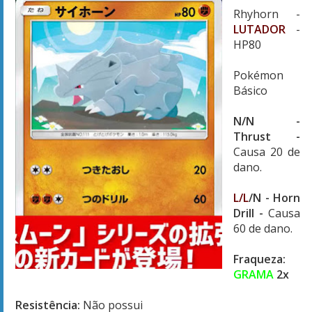
Rhyhorn -
LUTADOR
-
HP80
Pokémon
Básico
N/N -
Thrust
-
Causa 20 de
dano.
L/L
/N
- Horn
Drill
-
Causa
60 de dano.
Fraqueza:
GRAMA
2x
Resistência:
Não possui