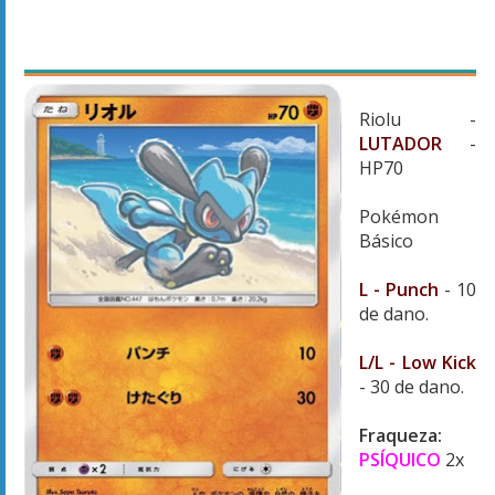
Riolu -
LUTADOR
-
HP70
Pokémon
Básico
L - Punch
- 10
de dano.
L/L - Low Kick
- 30 de dano.
Fraqueza:
PSÍQUICO
2x