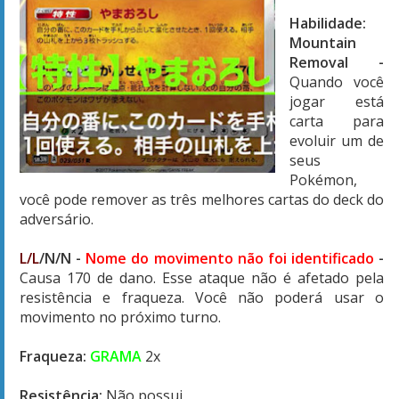
Habilidade:
Mountain
Removal
-
Quando você
jogar está
carta para
evoluir um de
seus
Pokémon,
você pode remover as três melhores cartas do deck do
adversário.
L/L
/N/N
-
Nome do movimento não foi identificado
-
Causa 170 de dano. Esse ataque não é afetado pela
resistência e fraqueza. Você não poderá usar o
movimento no próximo turno.
Fraqueza:
GRAMA
2x
Resistência:
Não possui