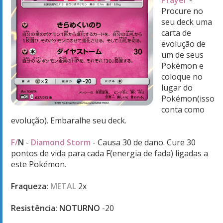
Prayer
-
Procure no
seu deck uma
carta de
evolução de
um de seus
Pokémon e
coloque no
lugar do
Pokémon(isso
conta como
evolução). Embaralhe seu deck.
F/
N
-
Diamond Storm
- Causa 30 de dano. Cure 30
pontos de vida para cada F(energia de fada) ligadas a
este Pokémon.
Fraqueza:
METAL
2x
Resistência: NOTURNO
-20