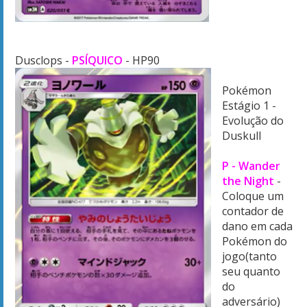
Dusclops -
PSÍQUICO
- HP90
Pokémon
Estágio 1 -
Evolução do
Duskull
P - Wander
the Night
-
Coloque um
contador de
dano em cada
Pokémon do
jogo(tanto
seu quanto
do
adversário)