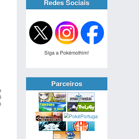
Redes Sociais
Siga a Pokémothim!
Parceiros
o
l
é