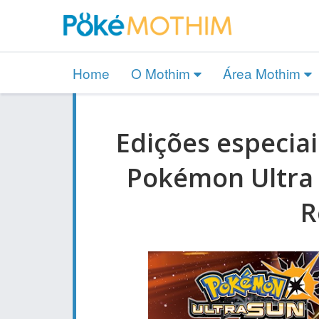
Home
O Mothim
Área Mothim
Edições especia
Pokémon Ultra
R