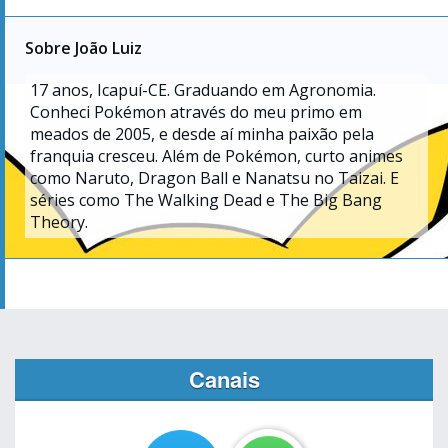
Sobre João Luiz
17
anos, Icapuí-CE. Graduando em Agronomia.
Conheci Pokémon através do meu primo em
meados de 2005, e desde aí minha paixão pela
franquia cresceu. Além de Pokémon, curto animes
como Naruto, Dragon Ball e Nanatsu no Taizai. E
séries como The Walking Dead e The Big Bang
Theory.
Canais