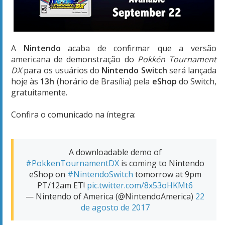
A
Nintendo
acaba de confirmar que a versão
americana de demonstração do
Pokkén Tournament
DX
para os usuários do
Nintendo Switch
será lançada
hoje às
13h
(horário de Brasília) pela
eShop
do Switch,
gratuitamente.
Confira o comunicado na íntegra:
A downloadable demo of
#PokkenTournamentDX
is coming to Nintendo
eShop on
#NintendoSwitch
tomorrow at 9pm
PT/12am ET!
pic.twitter.com/8x53oHKMt6
— Nintendo of America (@NintendoAmerica)
22
de agosto de 2017