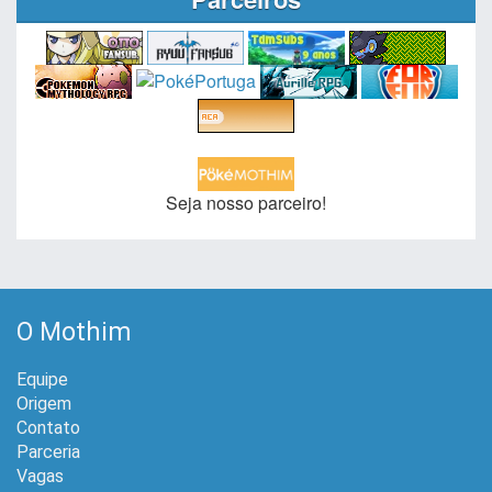
Seja nosso parceiro!
O Mothim
Equipe
Origem
Contato
Parceria
Vagas