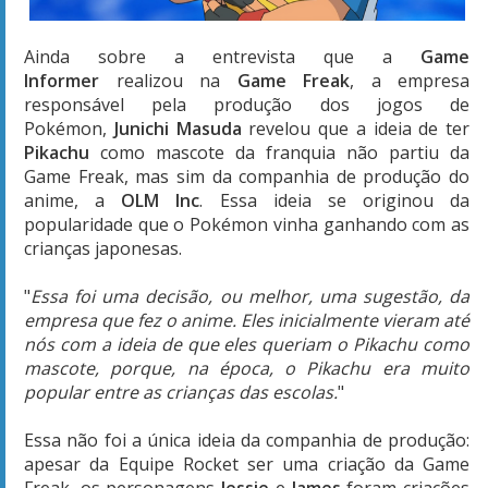
Ainda sobre a entrevista que a
Game
Informer
realizou na
Game Freak
, a empresa
responsável pela produção dos jogos de
Pokémon,
Junichi Masuda
revelou que a ideia de ter
Pikachu
como mascote da franquia não partiu da
Game Freak, mas sim da companhia de produção do
anime, a
OLM Inc
. Essa ideia se originou da
popularidade que o Pokémon vinha ganhando com as
crianças japonesas.
"
Essa foi uma decisão, ou melhor, uma sugestão, da
empresa que fez o anime. Eles inicialmente vieram até
nós com a ideia de que eles queriam o Pikachu como
mascote, porque, na época, o Pikachu era muito
popular entre as crianças das escolas.
"
Essa não foi a única ideia da companhia de produção:
apesar da Equipe Rocket ser uma criação da Game
Freak, os personagens
Jessie
e
James
foram criações