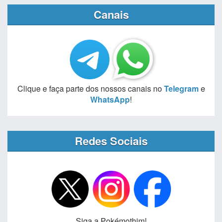
Canais
Clique e faça parte dos nossos canais no
Telegram
e
WhatsApp
!
Redes Sociais
Siga a Pokémothim!