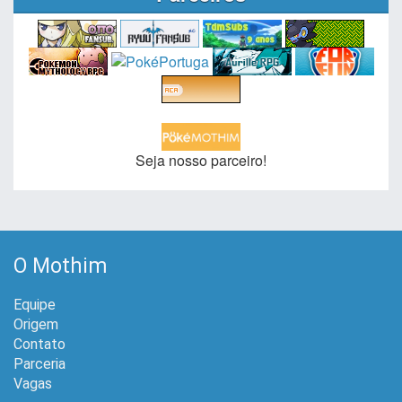
Seja nosso parceiro!
O Mothim
Equipe
Origem
Contato
Parceria
Vagas