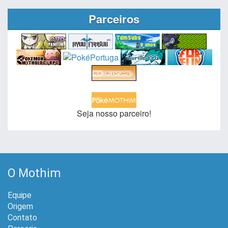
Parceiros
Seja nosso parceiro!
O Mothim
Equipe
Origem
Contato