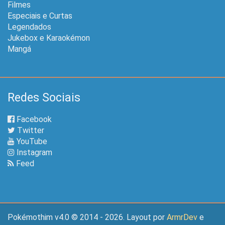
Filmes
Especiais e Curtas
Legendados
Jukebox e Karaokémon
Mangá
Redes Sociais
Facebook
Twitter
YouTube
Instagram
Feed
Pokémothim v4.0 © 2014 - 2026. Layout por
ArmrDev
e