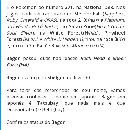
É o Pokémon de número
371
, na
National Dex
. Nos
jogos, pode ser capturado no
Meteor Falls
(
Sapphire,
Ruby, Emerald e ORAS
), na
rota 210
(
Pearl e Platinum,
através do Poké Radar
), no
Safari Zone
(
Heart Gold e
Soul Silver
), na
White Forest
(
White
),
Pinwheel
Forest
(
Black 2 e White 2, Hidden Groto
), na
rota 8
(
XY
)
e,
na rota 3 e Kala'e Bay
(
Sun, Moon e USUM
).
Bagon
possui duas habilidades
Rock Head e Sheer
Force(HA).
Bagon
evolui para
Shelgon
no level 30.
Para falar das referencias de seu nome, vamos
precisar conhecer o nome em japonês.
Bagon
em
japonês é
Tatsubay
, que nada mais é que
Dragão(tatsu) e Bebê(bay).
Confira os status do
Bagon
: