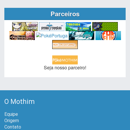
Parceiros
Seja nosso parceiro!
O Mothim
Equipe
Origem
Contato