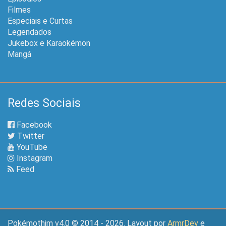
Filmes
Especiais e Curtas
Legendados
Jukebox e Karaokémon
Mangá
Redes Sociais
Facebook
Twitter
YouTube
Instagram
Feed
Pokémothim v4.0 © 2014 - 2026. Layout por
ArmrDev
e