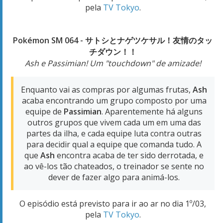
pela
TV Tokyo
.
Pokémon SM 064 - サトシとナゲツケサル！友情のタッ
チダウン！！
Ash e Passimian! Um "touchdown" de amizade!
Enquanto vai as compras por algumas frutas,
Ash
acaba encontrando um grupo composto por uma
equipe de
Passimian
. Aparentemente há alguns
outros grupos que vivem cada um em uma das
partes da ilha, e cada equipe luta contra outras
para decidir qual a equipe que comanda tudo. A
que
Ash
encontra acaba de ter sido derrotada, e
ao vê-los tão chateados, o treinador se sente no
dever de fazer algo para animá-los.
O episódio está previsto para ir ao ar no dia 1º/03,
pela
TV Tokyo
.