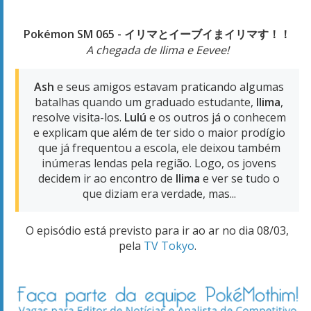
Pokémon SM 065 - イリマとイーブイまイリマす！！
A chegada de Ilima e Eevee!
Ash
e seus amigos estavam praticando algumas
batalhas quando um graduado estudante,
Ilima
,
resolve visita-los.
Lulú
e os outros já o conhecem
e explicam que além de ter sido o maior prodígio
que já frequentou a escola, ele deixou também
inúmeras lendas pela região. Logo, os jovens
decidem ir ao encontro de
Ilima
e ver se tudo o
que diziam era verdade, mas...
O episódio está previsto para ir ao ar no dia 08/03,
pela
TV Tokyo
.