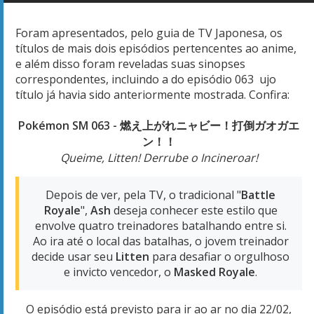
Foram apresentados, pelo guia de TV Japonesa, os
títulos de mais dois episódios pertencentes ao anime,
e além disso foram reveladas suas sinopses
correspondentes, incluindo a do episódio 063 ujo
título já havia sido anteriormente mostrada. Confira:
Pokémon SM 063 - 燃え上がれニャビー！打倒ガオガエ
ン！！
Queime, Litten! Derrube o Incineroar!
Depois de ver, pela TV, o tradicional "
Battle
Royale
",
Ash
deseja conhecer este estilo que
envolve quatro treinadores batalhando entre si.
Ao ira até o local das batalhas, o jovem treinador
decide usar seu
Litten
para desafiar o orgulhoso
e invicto vencedor, o
Masked Royale
.
O episódio está previsto para ir ao ar no dia 22/02,