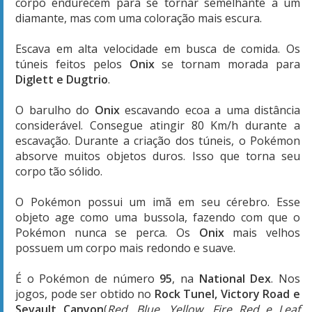
corpo endurecem para se tornar semelhante a um
diamante, mas com uma coloração mais escura.
Escava em alta velocidade em busca de comida. Os
túneis feitos pelos
Onix
se tornam morada para
Diglett e Dugtrio
.
O barulho do
Onix
escavando ecoa a uma distância
considerável. Consegue atingir 80 Km/h durante a
escavação. Durante a criação dos túneis, o Pokémon
absorve muitos objetos duros. Isso que torna seu
corpo tão sólido.
O Pokémon possui um imã em seu cérebro. Esse
objeto age como uma bussola, fazendo com que o
Pokémon nunca se perca. Os
Onix
mais velhos
possuem um corpo mais redondo e suave.
É o Pokémon de número
95
, na
National Dex
. Nos
jogos, pode ser obtido no
Rock Tunel, Victory Road e
Sevault Canyon
(
Red, Blue, Yellow, Fire Red e Leaf