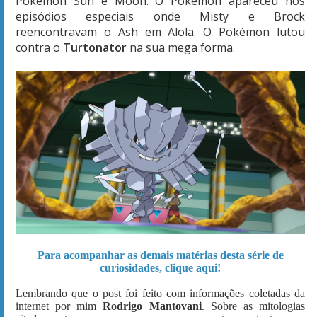
Pokémon Sun e Moon. O Pokémon apareceu nos
episódios especiais onde Misty e Brock
reencontravam o Ash em Alola. O Pokémon lutou
contra o
Turtonator
na sua mega forma.
Para acompanhar as demais matérias desta série de
curiosidades, clique aqui!
Lembrando que o post foi feito com informações coletadas da
internet por mim
Rodrigo Mantovani
. Sobre as mitologias