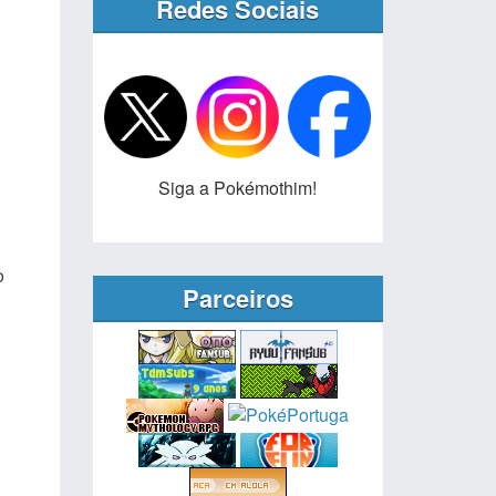
Redes Sociais
Siga a Pokémothim!
o
Parceiros