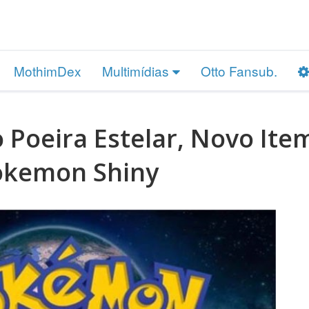
MothimDex
Multimídias
Otto Fansub.
Poeira Estelar, Novo Ite
okemon Shiny