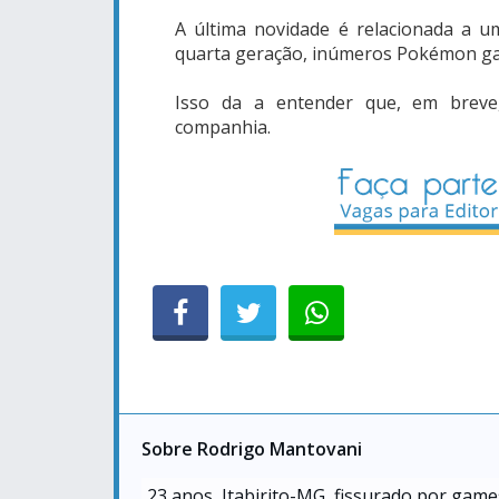
A última novidade é relacionada a u
quarta geração, inúmeros Pokémon ga
Isso da a entender que, em breve
companhia.
Sobre Rodrigo Mantovani
23
anos, Itabirito-MG, fissurado por game