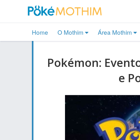
Home
O Mothim
Área Mothim
Pokémon: Evento 
e P