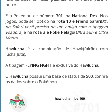
outro.
É o Pokémon de número
701
, na
National Dex
. Nos
jogos, pode ser obtido na
rota 10 e Friend Safari
(
XY,
no Safari você precisa de um amigo com a tipagem
voadora
) e na
rota 3 e Poké Pelago
(
Ultra Sun e Ultra
Moon
).
Hawlucha
é a combinação de Hawk(falcão) com
lucha(luta).
A tipagem
FLYING FIGHT
é exclusiva do
Hawlucha
.
O
Hawlucha
possui uma base de status de
500
, confira
os dados sobre o Pokémon: