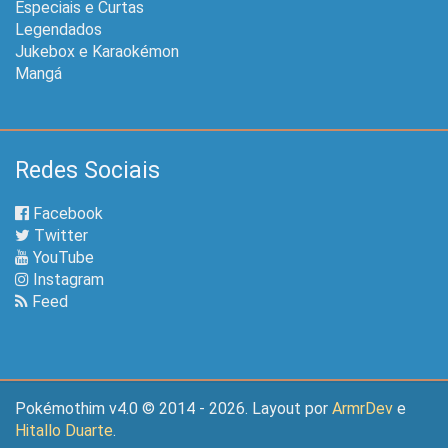
Especiais e Curtas
Legendados
Jukebox e Karaokémon
Mangá
Redes Sociais
Facebook
Twitter
YouTube
Instagram
Feed
Pokémothim v4.0 © 2014 - 2026. Layout por
ArmrDev
e
Hitallo Duarte
.