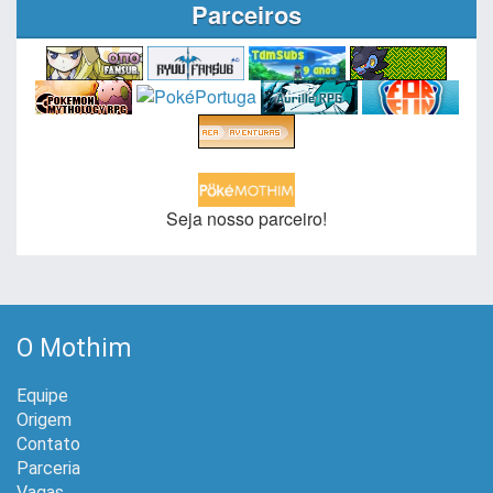
Parceiros
Seja nosso parceiro!
O Mothim
Equipe
Origem
Contato
Parceria
Vagas