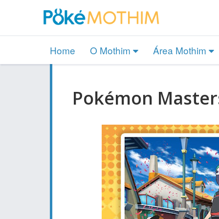
Home
O Mothim
Área Mothim
Pokémon Masters: