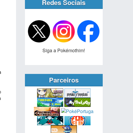
Redes Sociais
Siga a Pokémothim!
n
Parceiros
o
a