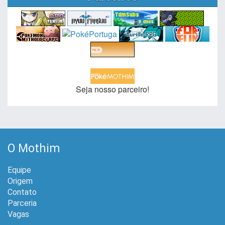
Seja nosso parceiro!
O Mothim
Equipe
Origem
Contato
Parceria
Vagas