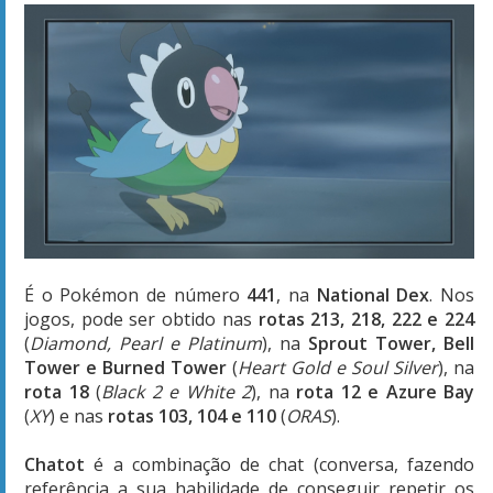
É o Pokémon de número
441
, na
National Dex
. Nos
jogos, pode ser obtido nas
rotas 213, 218, 222 e 224
(
Diamond, Pearl e Platinum
), na
Sprout Tower, Bell
Tower e Burned Tower
(
Heart Gold e Soul Silver
), na
rota 18
(
Black 2 e White 2
), na
rota 12 e Azure Bay
(
XY
) e nas
rotas 103, 104 e 110
(
ORAS
).
Chatot
é a combinação de chat (conversa, fazendo
referência a sua habilidade de conseguir repetir os