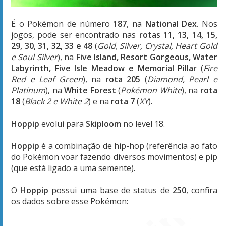
É o Pokémon de número
187
, na
National Dex
. Nos
jogos, pode ser encontrado nas
rotas 11, 13, 14, 15,
29, 30, 31, 32, 33 e 48
(
Gold, Silver, Crystal, Heart Gold
e Soul Silver
), na
Five Island, Resort Gorgeous, Water
Labyrinth, Five Isle Meadow e Memorial Pillar
(
Fire
Red e Leaf Green
), na
rota 205
(
Diamond, Pearl e
Platinum
), na
White Forest
(
Pokémon White
), na
rota
18
(
Black 2 e White 2
) e na
rota 7
(
XY
).
Hoppip
evolui para
Skiploom
no level 18.
Hoppip
é a combinação de hip-hop (referência ao fato
do Pokémon voar fazendo diversos movimentos) e pip
(que está ligado a uma semente).
O
Hoppip
possui uma base de status de
250
, confira
os dados sobre esse Pokémon: