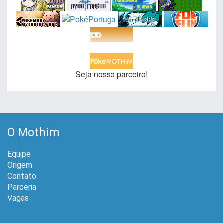
Seja nosso parceiro!
O Mothim
Equipe
Origem
Contato
Parceria
Vagas