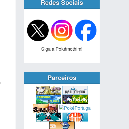
Redes Sociais
Siga a Pokémothim!
Parceiros
i