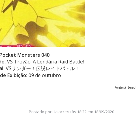
Pocket Monsters 040
do:
VS Trovão! A Lendária Raid Battle!
al:
VSサンダー！伝説レイドバトル！
de Exibição:
09 de outubro
Fonte(s): Serebi
Postado por
Hakazeru
às
18:22 em 18/09/2020