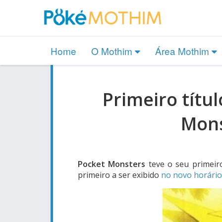
Home
O Mothim
Área Mothim
Primeiro títu
Mons
Pocket Monsters
teve o seu primeir
primeiro a ser exibido
no novo horário,