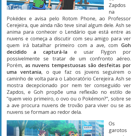
Zapdos
na
Pokédex e avisa pelo Rotom Phone, ao Professor
Cerejeira, que ainda não teve sinal algum dele. Ash se
anima para conhecer o Lendário que está entre as
nuvens e começa a discutir com seu amigo para ver
quem irá batalhar primeiro com a ave, com
Goh
decidido a capturá-la
e usar Flygon por
possivelmente se tratar de um confronto aéreo.
Porém,
as nuvens tempestuosas são desfeitas por
uma ventania
, o que faz os jovens seguirem o
caminho de volta para o Laboratório Cerejeira. Ash se
mostra decepcionado por nem ter conseguido ver
Zapdos, e Goh propõe uma reflexão no estilo de
"quem veio primeiro, o ovo ou o Pokémon?", sobre se
a ave procura nuvens de trovão para viver ou se as
nuvens se formam ao redor dela.
Os
garotos