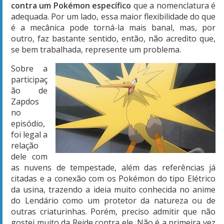
contra um Pokémon específico
que a nomenclatura é
adequada. Por um lado, essa maior flexibilidade do que
é a mecânica pode torná-la mais banal, mas, por
outro, faz bastante sentido, então, não acredito que,
se bem trabalhada, represente um problema.
Sobre a
participaç
ão de
Zapdos
no
episódio,
foi legal a
relação
dele com
as nuvens de tempestade, além das referências já
citadas e a conexão com os Pokémon do tipo Elétrico
da usina, trazendo a ideia muito conhecida no anime
do Lendário como um protetor da natureza ou de
outras criaturinhas. Porém, preciso admitir que não
gostei muito da Reide contra ele. Não é a primeira vez