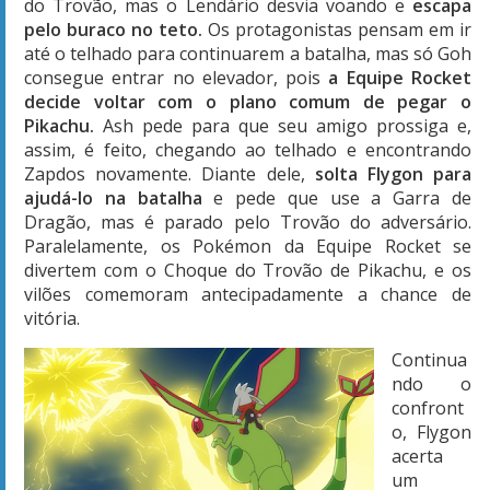
do Trovão, mas o Lendário desvia voando e
escapa
pelo buraco no teto.
Os protagonistas pensam em ir
até o telhado para continuarem a batalha, mas só Goh
consegue entrar no elevador, pois
a Equipe Rocket
decide voltar com o plano comum de pegar o
Pikachu.
Ash pede para que seu amigo prossiga e,
assim, é feito, chegando ao telhado e encontrando
Zapdos novamente. Diante dele,
solta Flygon para
ajudá-lo na batalha
e pede que use a Garra de
Dragão, mas é parado pelo Trovão do adversário.
Paralelamente, os Pokémon da Equipe Rocket se
divertem com o Choque do Trovão de Pikachu, e os
vilões comemoram antecipadamente a chance de
vitória.
Continua
ndo o
confront
o, Flygon
acerta
um