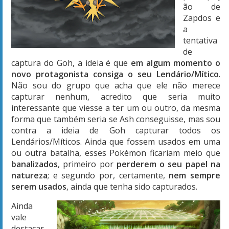
ão de
Zapdos e
a
tentativa
de
captura do Goh, a ideia é que
em algum momento o
novo protagonista consiga o seu Lendário/Mítico
.
Não sou do grupo que acha que ele não merece
capturar nenhum, acredito que seria muito
interessante que viesse a ter um ou outro, da mesma
forma que também seria se Ash conseguisse, mas sou
contra a ideia de Goh capturar todos os
Lendários/Míticos. Ainda que fossem usados em uma
ou outra batalha, esses Pokémon ficariam meio que
banalizados
, primeiro por
perderem o seu papel na
natureza
; e segundo por, certamente,
nem sempre
serem usados
, ainda que tenha sido capturados.
Ainda
vale
destacar