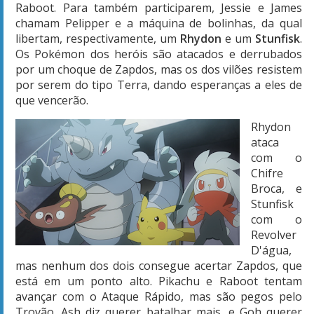
Raboot. Para também participarem, Jessie e James
chamam Pelipper e a máquina de bolinhas, da qual
libertam, respectivamente, um
Rhydon
e um
Stunfisk
.
Os Pokémon dos heróis são atacados e derrubados
por um choque de Zapdos, mas os dos vilões resistem
por serem do tipo Terra, dando esperanças a eles de
que vencerão.
Rhydon
ataca
com o
Chifre
Broca, e
Stunfisk
com o
Revolver
D'água,
mas nenhum dos dois consegue acertar Zapdos, que
está em um ponto alto. Pikachu e Raboot tentam
avançar com o Ataque Rápido, mas são pegos pelo
Trovão. Ash diz querer batalhar mais, e Goh querer