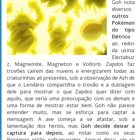
Goh nota
diversos
outros
Pokémon
do tipo
Elétrico
ao redor
da usina:
Electabuz
z, Magnemite, Magneton e Voltorb. Zapdos faz
trovões caírem das nuvens e energizarem todas as
criaturinhas ali presentes, sob a observação de Ash de
que o Lendário compartilha o trovão e a dublagem
dele para mostrar o que Zapdos quer dizer com
aquilo, que seria uma preocupação com os demais e
uma forma de mostrar estar bem. Goh não parece
entender muito, mas se esforça para captar a
mensagem. A ave começa a se afastar, sob a
lamentação dos heróis, mas
Goh decide deixar a
captura para depois,
ao notar como os seus
Pokémon estão enfraquecidos. Apesar disso, ele se