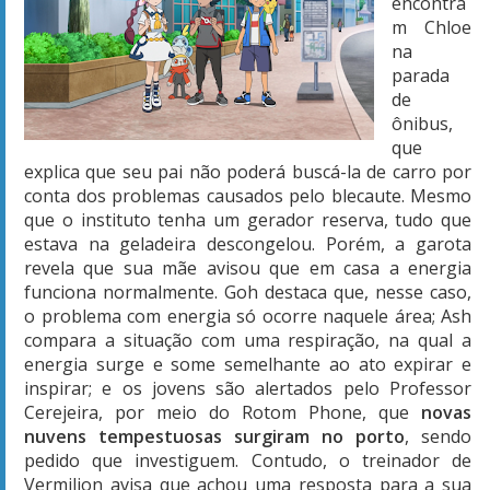
encontra
m Chloe
na
parada
de
ônibus,
que
explica que seu pai não poderá buscá-la de carro por
conta dos problemas causados pelo blecaute. Mesmo
que o instituto tenha um gerador reserva, tudo que
estava na geladeira descongelou. Porém, a garota
revela que sua mãe avisou que em casa a energia
funciona normalmente. Goh destaca que, nesse caso,
o problema com energia só ocorre naquele área; Ash
compara a situação com uma respiração, na qual a
energia surge e some semelhante ao ato expirar e
inspirar; e os jovens são alertados pelo Professor
Cerejeira, por meio do Rotom Phone, que
novas
nuvens tempestuosas surgiram no porto
, sendo
pedido que investiguem. Contudo, o treinador de
Vermilion avisa que achou uma resposta para a sua