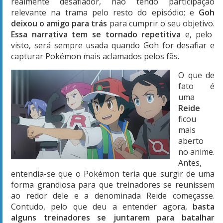
realmente desafiador, não tendo participação
relevante na trama pelo resto do episódio; e
Goh
deixou o amigo para trás
para cumprir o seu objetivo.
Essa narrativa tem se tornado repetitiva
e, pelo
visto, será sempre usada quando Goh for desafiar e
capturar Pokémon mais aclamados pelos fãs.
O que de
fato é
uma
Reide
ficou
mais
aberto
no anime.
Antes,
entendia-se que o Pokémon teria que surgir de uma
forma grandiosa para que treinadores se reunissem
ao redor dele e a denominada Reide começasse.
Contudo, pelo que deu a entender agora,
basta
alguns treinadores se juntarem para batalhar