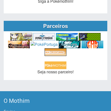
Siga a Pokémothim!
Parceiros
Seja nosso parceiro!
O Mothim