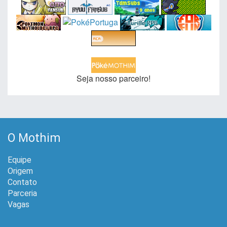
Seja nosso parceiro!
O Mothim
Equipe
Origem
Contato
Parceria
Vagas