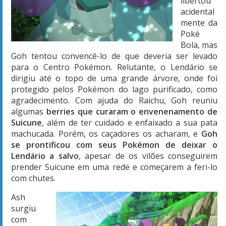
libertou
acidental
mente da
Poké
Bola, mas
Goh tentou convencê-lo de que deveria ser levado
para o Centro Pokémon. Relutante, o Lendário se
dirigiu até o topo de uma grande árvore, onde foi
protegido pelos Pokémon do lago purificado, como
agradecimento. Com ajuda do Raichu, Goh reuniu
algumas
berries que curaram o envenenamento de
Suicune
, além de ter cuidado e enfaixado a sua pata
machucada. Porém, os caçadores os acharam, e
Goh
se prontificou com seus Pokémon de deixar o
Lendário a salvo
, apesar de os vilões conseguirem
prender Suicune em uma rede e começarem a feri-lo
com chutes.
Ash
surgiu
com