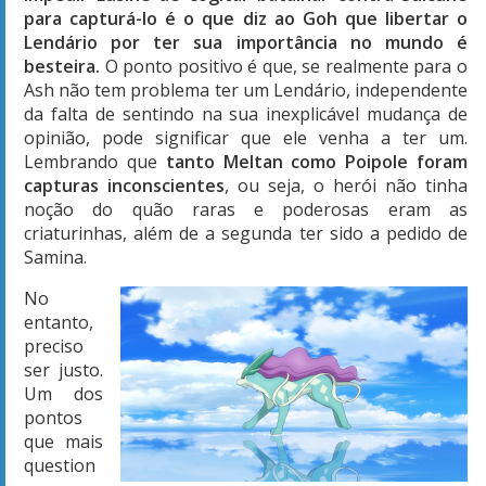
para capturá-lo é o que diz ao Goh que libertar o
Lendário por ter sua importância no mundo é
besteira.
O ponto positivo é que, se realmente para o
Ash não tem problema ter um Lendário, independente
da falta de sentindo na sua inexplicável mudança de
opinião, pode significar que ele venha a ter um.
Lembrando que
tanto Meltan como Poipole foram
capturas inconscientes
, ou seja, o herói não tinha
noção do quão raras e poderosas eram as
criaturinhas, além de a segunda ter sido a pedido de
Samina.
No
entanto,
preciso
ser justo.
Um dos
pontos
que mais
question