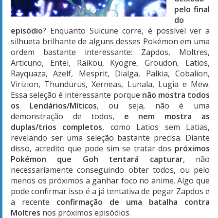
pelo final
do
episódio
? Enquanto Suicune corre, é possível ver a
silhueta brilhante de alguns desses Pokémon em uma
ordem bastante interessante: Zapdos, Moltres,
Articuno, Entei, Raikou, Kyogre, Groudon, Latios,
Rayquaza, Azelf, Mesprit, Dialga, Palkia, Cobalion,
Virizion, Thundurus, Xerneas, Lunala, Lugia e Mew.
Essa seleção é interessante porque
não mostra todos
os Lendários/Míticos
, ou seja, não é uma
demonstração de todos,
e nem mostra as
duplas/trios completos
, como Latios sem Latias,
revelando ser uma seleção bastante precisa. Diante
disso, acredito que pode sim se tratar dos
próximos
Pokémon que Goh tentará capturar
, não
necessariamente conseguindo obter todos, ou pelo
menos os próximos a ganhar foco no anime. Algo que
pode confirmar isso é a já tentativa de pegar Zapdos e
a recente
confirmação de uma batalha contra
Moltres
nos próximos episódios.