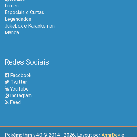
Filmes
Especiais e Curtas
Legendados
Jukebox e Karaokémon
Mangá
Redes Sociais
Facebook
Twitter
YouTube
Instagram
Feed
Pokémothim v4.0 © 2014 - 2026. Layout por
ArmrDev
e