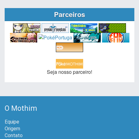
Parceiros
Seja nosso parceiro!
O Mothim
Equipe
Origem
Contato