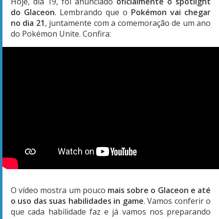
Hoje, dia 19, foi anunciado
oficialmente o spotlight
do Glaceon
. Lembrando que o
Pokémon vai chegar
no dia 21
, juntamente com a comemoração de um ano
do Pokémon Unite. Confira:
O vídeo mostra um pouco
mais sobre o Glaceon e até
o uso das suas habilidades in game
. Vamos conferir o
que cada habilidade faz e já vamos nos preparando