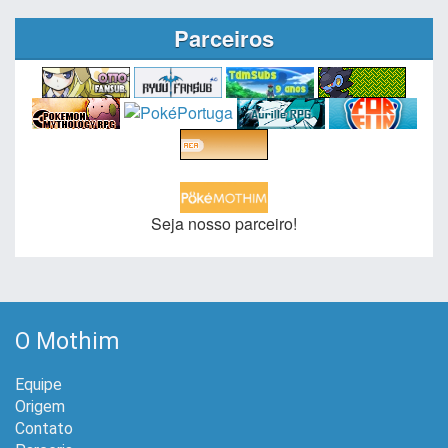
Parceiros
Seja nosso parceiro!
O Mothim
Equipe
Origem
Contato