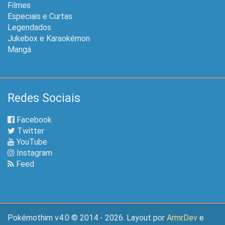
Filmes
Especiais e Curtas
Legendados
Jukebox e Karaokémon
Mangá
Redes Sociais
Facebook
Twitter
YouTube
Instagram
Feed
Pokémothim v4.0 © 2014 - 2026. Layout por
ArmrDev
e