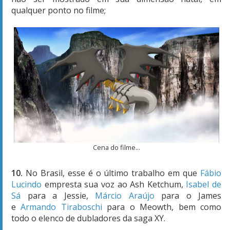
qualquer ponto no filme;
Cena do filme...
10.
No Brasil, esse é o último trabalho em que
Fábio
Lucindo
empresta sua voz ao Ash Ketchum,
Isabel de
Sá
para a Jessie,
Márcio Araújo
para o James
e
Armando Tiraboschi
para o Meowth, bem como
todo o elenco de dubladores da saga XY.