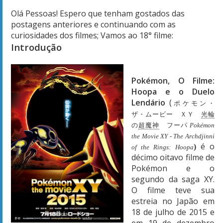
Olá Pessoas! Espero que tenham gostados das
postagens anteriores e continuando com as
curiosidades dos filmes; Vamos ao 18° filme:
Introdução
Pokémon, O Filme:
Hoopa e o Duelo
Lendário
(
ポケモン・
ザ・ムービー ＸＹ
光輪
の
超魔神
フーパ
P
okémon
the Movie XY - The Archdjinni
é o
)
of the Rings: Hoopa
décimo oitavo filme de
Pokémon e o
segundo da saga XY.
O filme teve sua
estreia no Japão em
18 de julho de 2015 e
em 19 de dezembro