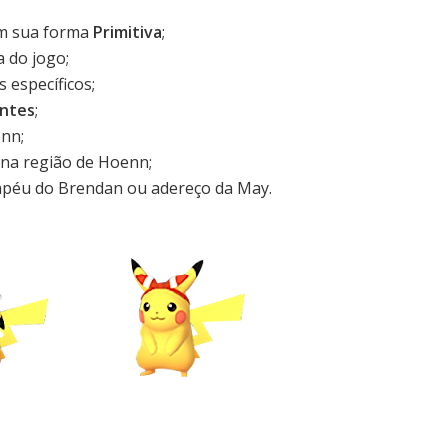
m sua forma
Primitiva
;
 do jogo;
específicos;
antes
;
nn;
 na região de Hoenn;
apéu do Brendan ou adereço da May.