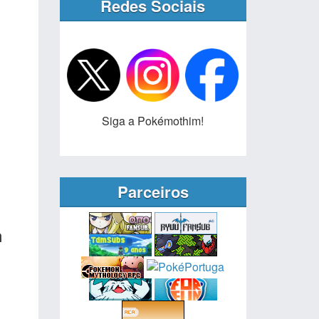
Redes Sociais
Siga a Pokémothim!
Parceiros
h