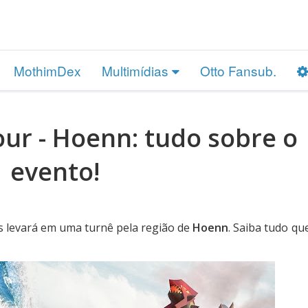
MothimDex
Multimídias
Otto Fansub.
r - Hoenn: tudo sobre o
evento!
 levará em uma turnê pela região de
Hoenn
. Saiba tudo qu