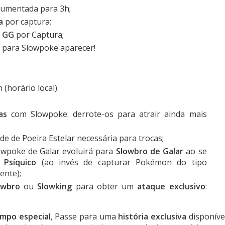
umentada para 3h;
a
por captura;
e GG
por Captura;
A para Slowpoke aparecer!
(horário local).
as
com Slowpoke: derrote-os para atrair ainda mais
ade
de Poeira Estelar necessária para trocas;
owpoke de Galar evoluirá para
Slowbro de Galar
ao se
Psíquico
(ao invés de capturar Pokémon do tipo
ente);
owbro
ou
Slowking
para obter um
ataque exclusivo
:
mpo especial
, Passe para uma
história exclusiva
disponíve