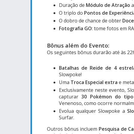
Duração de
Módulo de Atração
a
O triplo do
Pontos de Experiênci
O dobro de chance de obter
Doc
Fotografia GO
: tome fotos em R
Bônus além do Evento:
Os seguintes bônus durarão até às 22h 
Batalhas de Reide de 4 estrel
Slowpoke!
Uma
Troca Especial extra
e met
Exclusivamente neste evento, Sl
capturar
30 Pokémon do tipo 
Venenoso, como ocorre normalm
Evolua qualquer Slowpoke a
Sl
Surfar.
Outros bônus incluem
Pesquisa de Ca