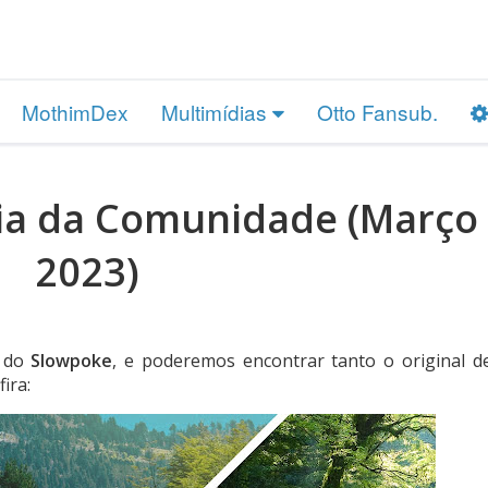
MothimDex
Multimídias
Otto Fansub.
ia da Comunidade (Março
2023)
e do
Slowpoke
, e poderemos encontrar tanto o original d
ira: