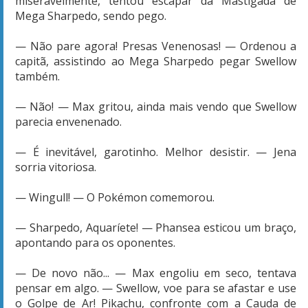
miseravelmente, tentou escapar da Mastigada de
Mega Sharpedo, sendo pego.
— Não pare agora! Presas Venenosas! — Ordenou a
capitã, assistindo ao Mega Sharpedo pegar Swellow
também.
— Não! — Max gritou, ainda mais vendo que Swellow
parecia envenenado.
— É inevitável, garotinho. Melhor desistir. — Jena
sorria vitoriosa.
— Wingull! — O Pokémon comemorou.
— Sharpedo, Aquaríete! — Phansea esticou um braço,
apontando para os oponentes.
— De novo não... — Max engoliu em seco, tentava
pensar em algo. — Swellow, voe para se afastar e use
o Golpe de Ar! Pikachu, confronte com a Cauda de