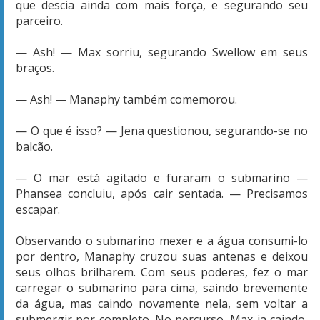
que descia ainda com mais força, e segurando seu
parceiro.
— Ash! — Max sorriu, segurando Swellow em seus
braços.
— Ash! — Manaphy também comemorou.
— O que é isso? — Jena questionou, segurando-se no
balcão.
— O mar está agitado e furaram o submarino —
Phansea concluiu, após cair sentada. — Precisamos
escapar.
Observando o submarino mexer e a água consumi-lo
por dentro, Manaphy cruzou suas antenas e deixou
seus olhos brilharem. Com seus poderes, fez o mar
carregar o submarino para cima, saindo brevemente
da água, mas caindo novamente nela, sem voltar a
submergir por completo. No percurso, Max ia caindo,