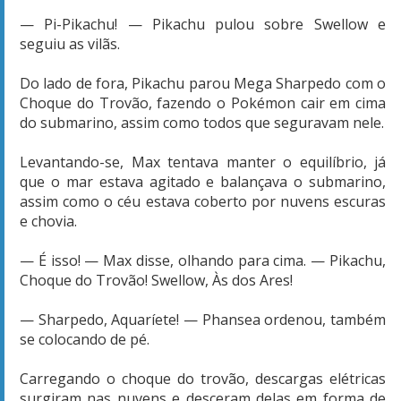
— Pi-Pikachu! — Pikachu pulou sobre Swellow e
seguiu as vilãs.
Do lado de fora, Pikachu parou Mega Sharpedo com o
Choque do Trovão, fazendo o Pokémon cair em cima
do submarino, assim como todos que seguravam nele.
Levantando-se, Max tentava manter o equilíbrio, já
que o mar estava agitado e balançava o submarino,
assim como o céu estava coberto por nuvens escuras
e chovia.
— É isso! — Max disse, olhando para cima. — Pikachu,
Choque do Trovão! Swellow, Às dos Ares!
— Sharpedo, Aquaríete! — Phansea ordenou, também
se colocando de pé.
Carregando o choque do trovão, descargas elétricas
surgiram nas nuvens e desceram delas em forma de