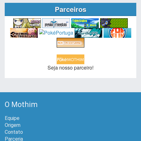
Parceiros
Seja nosso parceiro!
O Mothim
Equipe
Origem
Contato
Parceria