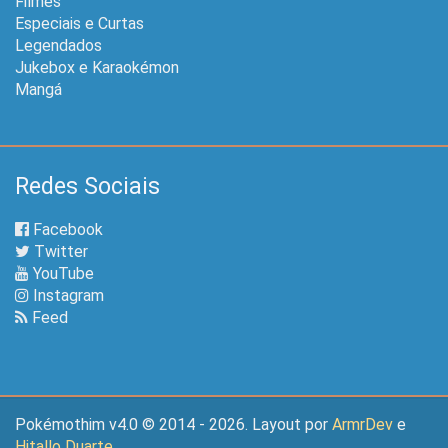
Filmes
Especiais e Curtas
Legendados
Jukebox e Karaokémon
Mangá
Redes Sociais
Facebook
Twitter
YouTube
Instagram
Feed
Pokémothim v4.0 © 2014 - 2026. Layout por
ArmrDev
e
Hitallo Duarte
.