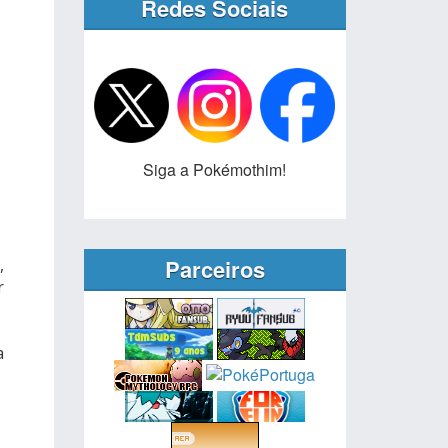
Redes Sociais
Siga a Pokémothim!
Parceiros
,
r
a