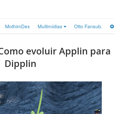
MothimDex
Multimídias
Otto Fansub.
Como evoluir Applin para
Dipplin