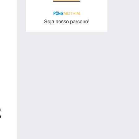
Seja nosso parceiro!
a
a