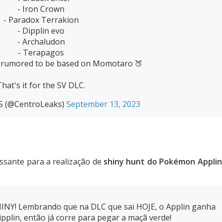
- Iron Crown
- Paradox Terrakion
- Dipplin evo
- Archaludon
- Terapagos
rumored to be based on Momotaro 🍑
That's it for the SV DLC.
S (@CentroLeaks)
September 13, 2023
sante para a realização de
shiny hunt do Pokémon Applin
Y! Lembrando que na DLC que sai HOJE, o Applin ganha
pplin, então já corre para pegar a maçã verde!