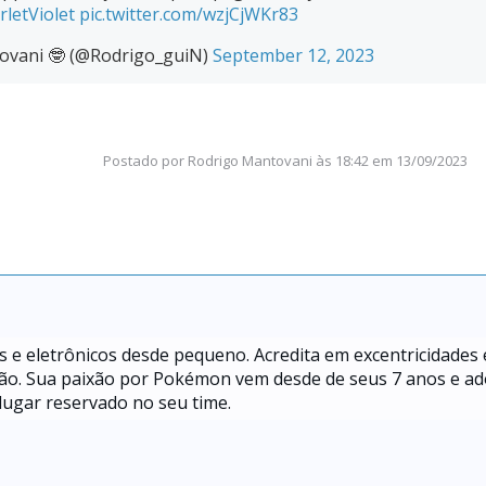
letViolet
pic.twitter.com/wzjCjWKr83
tovani 🤓 (@Rodrigo_guiN)
September 12, 2023
Postado por
Rodrigo Mantovani
às
18:42 em 13/09/2023
s e eletrônicos desde pequeno. Acredita em excentricidades 
icção. Sua paixão por Pokémon vem desde de seus 7 anos e a
ugar reservado no seu time.