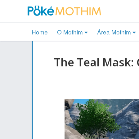
Home
O Mothim
Área Mothim
The Teal Mask: 