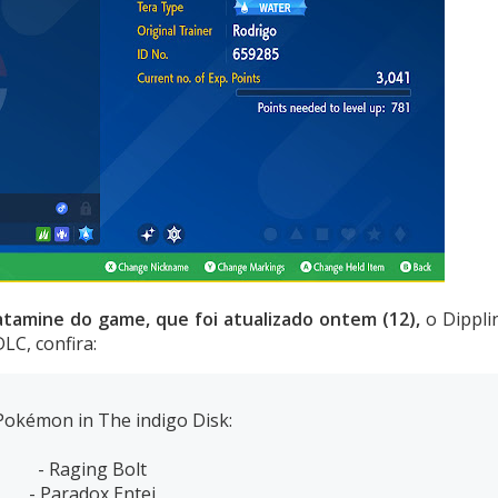
tamine do game, que foi atualizado ontem (12),
o Dippli
LC, confira:
okémon in The indigo Disk:
- Raging Bolt
- Paradox Entei