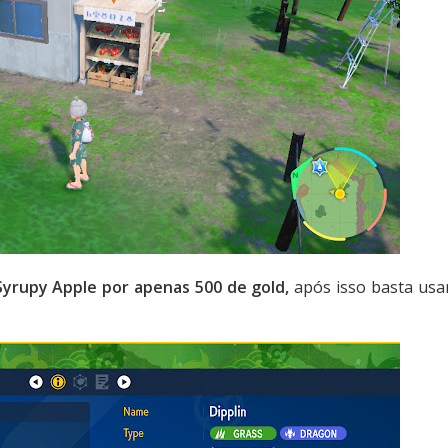
yrupy Apple por apenas 500 de gold,
após isso basta usa