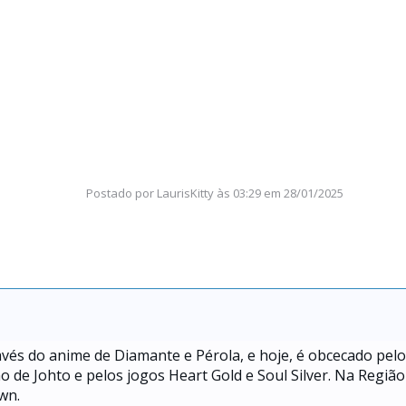
Postado por
LaurisKitty
às
03:29 em 28/01/2025
avés do anime de Diamante e Pérola, e hoje, é obcecado pelo
de Johto e pelos jogos Heart Gold e Soul Silver. Na Região
wn.