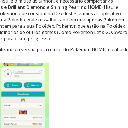
isui e o mítico de Sinnoh, é necessário
completar as
 e Brilliant Diamond e Shining Pearl no HOME
(Hisui e
 Pokémon que constam na Dex destes games ao aplicativo
 na Pokédex. Vale ressaltar também que
apenas Pokémon
ontam
para a sua Pokédex. Pokémon que estão na Pokédex
riginários de outros games (Como Pokémon Let's GO/Sword
tar para o seu progresso.
tilizando a versão para celular do Pokémon HOME, na aba d