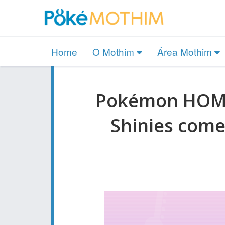
Home
O Mothim
Área Mothim
Pokémon HOME
Shinies come