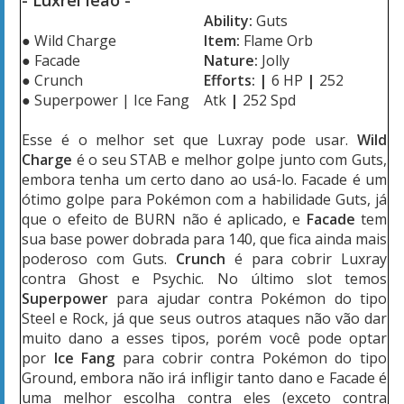
-
Luxrei leão
-
Ability:
Guts
● Wild Charge
Item:
Flame Orb
● Facade
Nature:
Jolly
● Crunch
Efforts:
|
6 HP
|
252
● Superpower
| Ice Fang
Atk
|
252 Spd
Esse é o melhor set que Luxray pode usar.
Wild
Charge
é o seu STAB e melhor golpe junto com Guts,
embora tenha um certo dano ao usá-lo. Facade é um
ótimo golpe para Pokémon com a habilidade Guts, já
que o efeito de BURN não é aplicado, e
Facade
tem
sua base power dobrada para 140, que fica ainda mais
poderoso com Guts.
Crunch
é para cobrir Luxray
contra Ghost e Psychic. No último slot temos
Superpower
para ajudar contra Pokémon do tipo
Steel e Rock, já que seus outros ataques não vão dar
muito dano a esses tipos, porém você pode optar
por
Ice Fang
para cobrir contra Pokémon do tipo
Ground, embora não irá infligir tanto dano e Facade é
uma melhor escolha contra eles (exceto contra