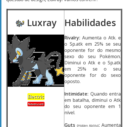
Luxray
Habilidades
Rivalry:
Aumenta o Atk. e
o Sp.atk em 25% se seu
oponente for do mesmo
sexo do seu Pokémon.
Diminui o Atk e o Sp.atk
em 25% se o seu
oponente for do sexo
oposto.
Intimidate:
Quando entra
Electric
em batalha, diminui o Atk
Neverused
do seu oponente em 1
nível.
Guts
:
Aumenta
(
Hidden Ability
)