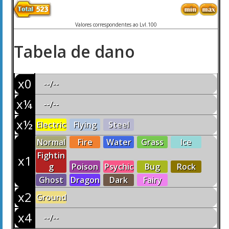
Valores correspondentes ao Lvl.100
Tabela de dano
x0
--/--
x¼
--/--
x½
Electric
Flying
Steel
Normal
Fire
Water
Grass
Ice
Fightin
x1
g
Poison
Psychic
Bug
Rock
Ghost
Dragon
Dark
Fairy
x2
Ground
x4
--/--