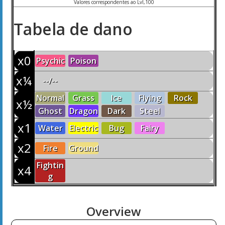
Valores correspondentes ao Lvl,100
Tabela de dano
x0
Psychic
Poison
x¼
--/--
Normal
Grass
Ice
Flying
Rock
x½
Ghost
Dragon
Dark
Steel
x1
Water
Electric
Bug
Fairy
x2
Fire
Ground
Fightin
x4
g
Overview