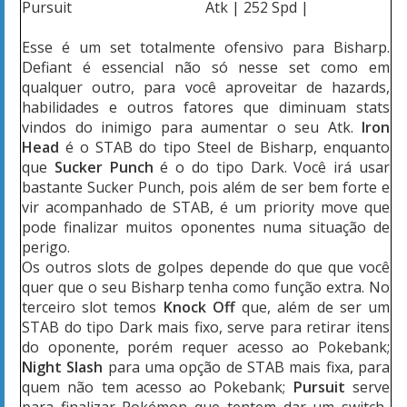
Pursuit
Atk
|
252 Spd
|
Esse é um set totalmente ofensivo para Bisharp.
Defiant é essencial não só nesse set como em
qualquer outro, para você aproveitar de hazards,
habilidades e outros fatores que diminuam stats
vindos do inimigo para aumentar o seu Atk.
Iron
Head
é o STAB do tipo Steel de Bisharp, enquanto
que
Sucker Punch
é o do tipo Dark. Você irá usar
bastante Sucker Punch, pois além de ser bem forte e
vir acompanhado de STAB, é um priority move que
pode finalizar muitos oponentes numa situação de
perigo.
Os outros slots de golpes depende do que que você
quer que o seu Bisharp tenha como função extra. No
terceiro slot temos
Knock Off
que, além de ser um
STAB do tipo Dark mais fixo, serve para retirar itens
do oponente, porém requer acesso ao Pokebank;
Night Slash
para uma opção de STAB mais fixa, para
quem não tem acesso ao Pokebank;
Pursuit
serve