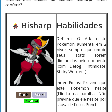
conferir?
Bisharp
Habilidades
Defiant:
O Atk deste
Pokémon aumenta em 2
níveis sempre que um de
seus stats forem
diminuídos pelo oponente
(com Defog, Intimidate,
Sticky Web, etc.).
Inner Focus:
Previne que
este Pokémon hesite
(Flinch) na batalha. Não
Dark
Steel
previne que ele hesite por
OverUsed
causa de Focus Punch.