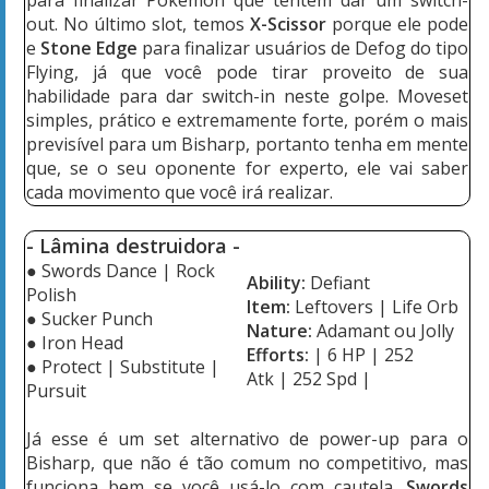
para finalizar Pokémon que tentem dar um switch-
out. No último slot, temos
X-Scissor
porque ele pode
e
Stone Edge
para finalizar usuários de Defog do tipo
Flying, já que você pode tirar proveito de sua
habilidade para dar switch-in neste golpe. Moveset
simples, prático e extremamente forte, porém o mais
previsível para um Bisharp, portanto tenha em mente
que, se o seu oponente for experto, ele vai saber
cada movimento que você irá realizar.
- Lâmina destruidora
-
● Swords Dance
| Rock
Ability:
Defiant
Polish
Item:
Leftovers
| Life Orb
● Sucker Punch
Nature:
Adamant ou Jolly
● Iron Head
Efforts:
| 6 HP
| 252
● Protect
| Substitute |
Atk
|
252 Spd
|
Pursuit
Já esse é um set alternativo de power-up para o
Bisharp, que não é tão comum no competitivo, mas
funciona bem se você usá-lo com cautela.
Swords