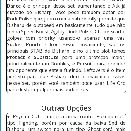
Dance
é o principal desse set, aumentando o Atk já
elevado de Bisharp. Você pode também optar por
Rock Polish
que, junto com a nature Jolly, permite que
Bisharp de outspeed em basicamente tudo que não
tenha Speed Boost, Agility, Rock Polish, Choice Scarf e
golpes com priority usando-o apenas uma vez.
Sucker Punch
e
Iron Head
, novamente, são os
principais STAB de Bisharp, e no último slot temos
Protect
e
Substitute
para uma proteção maior,
principalmente em Doubles, e
Pursuit
para prender
um oponente que esteja fugindo. Leftovers é o item
perfeito para que Bisharp dure o máximo possível
nesse set, porém você também pode usar Life Orb
para desferir golpes mais poderosos.
Outras Opções
●
Psycho Cut:
Uma boa arma contra Pokémon do
tipo Fighting, porém por causa da baixa Spd de
Bisharp, um switch para um tipo Ghost será mais