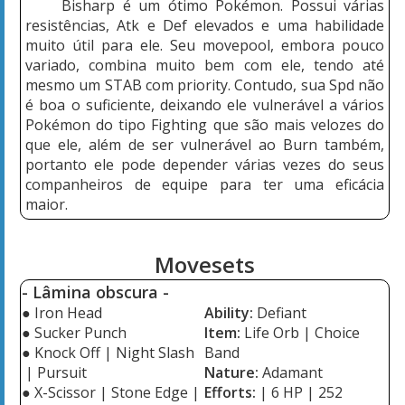
Bisharp é um ótimo Pokémon. Possui várias
resistências, Atk e Def elevados e uma habilidade
muito útil para ele. Seu movepool, embora pouco
variado, combina muito bem com ele, tendo até
mesmo um STAB com priority. Contudo, sua Spd não
é boa o suficiente, deixando ele vulnerável a vários
Pokémon do tipo Fighting que são mais velozes do
que ele, além de ser vulnerável ao Burn também,
portanto ele pode depender várias vezes do seus
companheiros de equipe para ter uma eficácia
maior.
Movesets
- Lâmina obscura -
● Iron Head
Ability:
Defiant
● Sucker Punch
Item:
Life Orb
| Choice
● Knock Off
| Night Slash
Band
| Pursuit
Nature:
Adamant
●
X-Scissor | Stone Edge |
Efforts:
| 6 HP
| 252