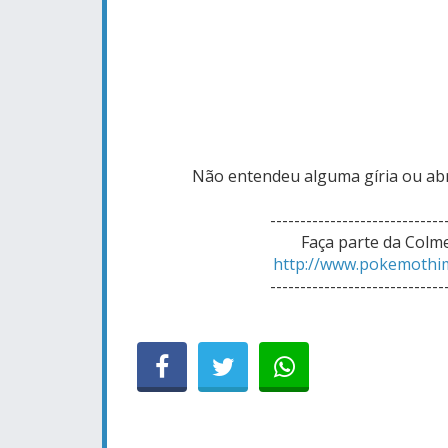
Não entendeu alguma gíria ou abr
-----------------------------
Faça parte da Colm
http://www.pokemothi
-----------------------------