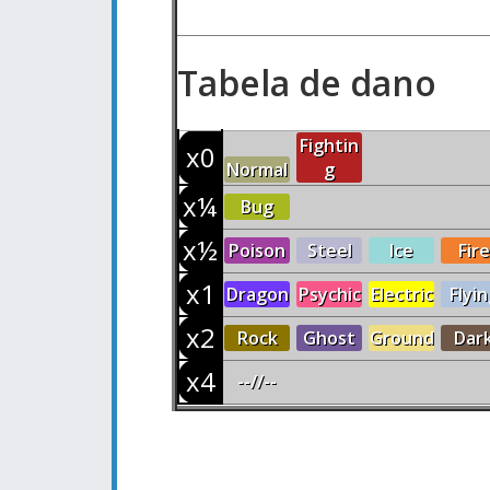
Tabela de dano
Fightin
x0
Normal
g
x¼
Bug
x½
Poison
Steel
Ice
Fire
x1
Dragon
Psychic
Electric
Flyin
x2
Rock
Ghost
Ground
Dar
x4
--//--