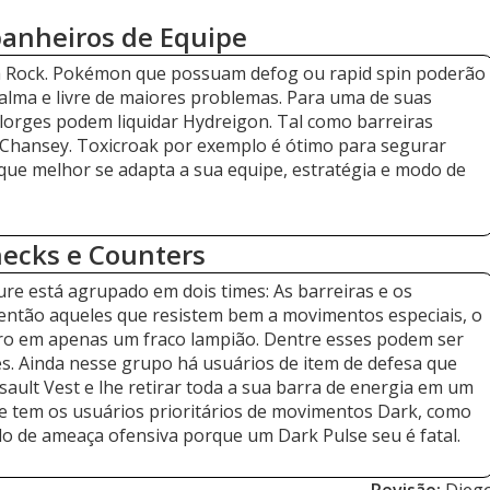
anheiros de Equipe
h Rock. Pokémon que possuam defog ou rapid spin poderão
calma e livre de maiores problemas. Para uma de suas
lorges podem liquidar Hydreigon. Tal como barreiras
 Chansey. Toxicroak por exemplo é ótimo para segurar
que melhor se adapta a sua equipe, estratégia e modo de
ecks e Counters
e está agrupado em dois times: As barreiras e os
s então aqueles que resistem bem a movimentos especiais, o
ro em apenas um fraco lampião. Dentre esses podem ser
es. Ainda nesse grupo há usuários de item de defesa que
ault Vest e lhe retirar toda a sua barra de energia em um
 se tem os usuários prioritários de movimentos Dark, como
o de ameaça ofensiva porque um Dark Pulse seu é fatal.
Revisão:
Dieg