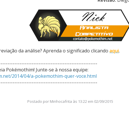
eviação da análise? Aprenda o significado clicando
aqui
.
---------------------------------------------------------
eia Pokémothim! Junte-se à nossa equipe:
m.net/2014/04/a-pokemothim-quer-voce.html
---------------------------------------------------------
Postado por
Minhocafrita
às
13:22 em 02/09/2015