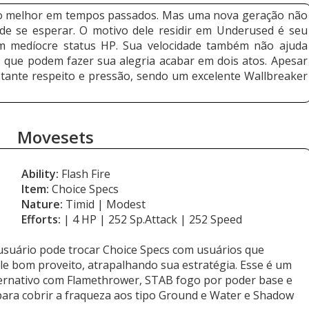
ão melhor em tempos passados. Mas uma nova geração não
e se esperar. O motivo dele residir em Underused é seu
m medíocre status HP. Sua velocidade também não ajuda
que podem fazer sua alegria acabar em dois atos. Apesar
stante respeito e pressão, sendo um excelente Wallbreaker
Movesets
Ability:
Flash Fire
Item:
Choice Specs
Nature:
Timid | Modest
Efforts:
| 4 HP | 252 Sp.Attack | 252 Speed
usuário pode trocar Choice Specs com usuários que
le bom proveito, atrapalhando sua estratégia. Esse é um
alternativo com Flamethrower, STAB fogo por poder base e
l para cobrir a fraqueza aos tipo Ground e Water e Shadow