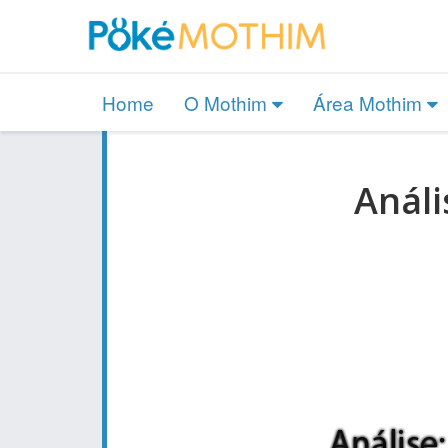
Home
O Mothim
Área Mothim
Análi