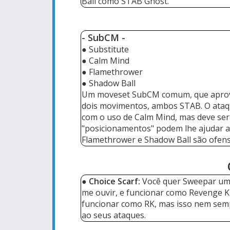
Ball como STAB Ghost.
- SubCM
-
● Substitute
● Calm Mind
● Flamethrower
● Shadow Ball
Um moveset SubCM comum, que aprovei
dois movimentos, ambos STAB. O ataque
com o uso de Calm Mind, mas deve ser f
"posicionamentos" podem lhe ajudar a e
Flamethrower e Shadow Ball são ofen
●
Choice Scarf:
Você quer Sweepar um 
me ouvir, e funcionar como Revenge Ki
funcionar como RK, mas isso nem sempr
ao seus ataques.