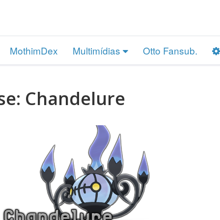
MothimDex
Multimídias
Otto Fansub.
se: Chandelure