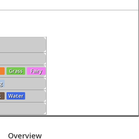
Grass
Fairy
g
k
Water
Overview