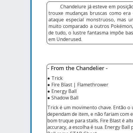
Chandelure já esteve em posiç
trouxe mudanças bruscas como era d
ataque especial monstruoso, mas u
muito comparado a outros Pokémon, 
de tudo, o lustre fantasma impõe ba
em Underused.
- From the Chandelier
-
● Trick
● Fire Blast | Flamethrower
● Energy Ball
● Shadow Ball
Trick é um movimento chave. Então o 
dependam de item, e não fariam com e
bom truque para stalls. Fire Blast é 
accuracy, a escolha é sua. Energy Bal