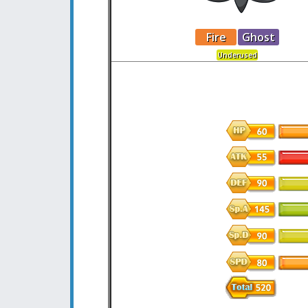
Fire
Ghost
Underused