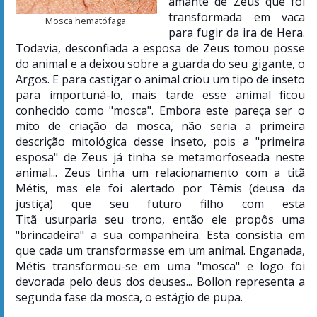
amante de Zeus que foi
transformada em vaca
Mosca hematófaga.
para fugir da ira de Hera.
Todavia, desconfiada a esposa de Zeus tomou posse
do animal e a deixou sobre a guarda do seu gigante, o
Argos. E para castigar o animal criou um tipo de inseto
para importuná-lo, mais tarde esse animal ficou
conhecido como "mosca". Embora este pareça ser o
mito de criação da mosca, não seria a primeira
descrição mitológica desse inseto, pois a "primeira
esposa" de Zeus já tinha se metamorfoseada neste
animal... Zeus tinha um relacionamento com a titã
Métis, mas ele foi alertado por Têmis (deusa da
justiça) que seu futuro filho com esta
Titã usurparia seu trono, então ele propôs uma
"brincadeira" a sua companheira. Esta consistia em
que cada um transformasse em um animal. Enganada,
Métis transformou-se em uma "mosca" e logo foi
devorada pelo deus dos deuses...
Bollon representa a
segunda fase da mosca, o estágio de pupa.