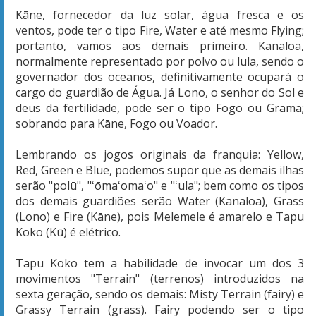
Kāne, fornecedor da luz solar, água fresca e os
ventos, pode ter o tipo Fire, Water e até mesmo Flying;
portanto, vamos aos demais primeiro. Kanaloa,
normalmente representado por polvo ou lula, sendo o
governador dos oceanos, definitivamente ocupará o
cargo do guardião de Água. Já Lono, o senhor do Sol e
deus da fertilidade, pode ser o tipo Fogo ou Grama;
sobrando para Kāne, Fogo ou Voador.
Lembrando os jogos originais da franquia: Yellow,
Red, Green e Blue, podemos supor que as demais ilhas
serão "
polū", "
ʻōmaʻomaʻo" e "
ʻula"; bem como os tipos
dos demais guardiões serão Water (Kanaloa), Grass
(Lono) e Fire (
Kāne),
pois Melemele é amarelo e Tapu
Koko (Kū) é elétrico.
Tapu Koko tem a habilidade de invocar um dos 3
movimentos "Terrain" (terrenos) introduzidos na
sexta geração, sendo os demais: Misty Terrain (fairy) e
Grassy Terrain (grass). Fairy podendo ser o tipo