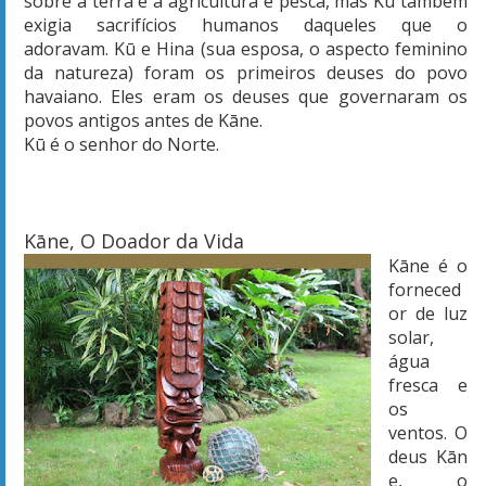
sobre a terra e a agricultura e pesca, mas
Kū
também
exigia sacrifícios humanos daqueles que o
adoravam.
Kū
e Hina (sua esposa, o aspecto feminino
da natureza) foram os primeiros deuses do povo
havaiano. Eles eram os deuses que governaram os
povos antigos antes de
Kāne
.
Kū
é o senhor do Norte.
Kāne,
O Doador da Vida
Kāne
é o
forneced
or de luz
solar,
água
fresca e
os
ventos. O
deus
Kān
e
, o