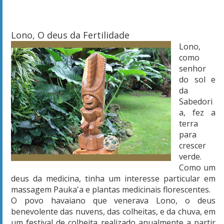
Lono, O deus da Fertilidade
Lono,
como
senhor
do sol e
da
Sabedori
a, fez a
terra
para
crescer
verde.
Como um
deus da medicina, tinha um interesse particular em
massagem Pauka'a e plantas medicinais florescentes.
O povo havaiano que venerava Lono, o deus
benevolente das nuvens, das colheitas, e da chuva, em
um festival de colheita realizado anualmente a partir