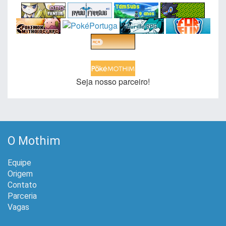
Seja nosso parceiro!
O Mothim
Equipe
Origem
Contato
Parceria
Vagas