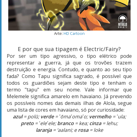
Arte:
HD Cartoon
E por que sua tipagem é Electric/Fairy?
Por ser um tipo agressivo, o tipo elétrico pode
representar a guerra, já que os trovões trazem
destruição e energia. Contudo, e quanto ao seu tipo
fada? Como Tapu significa sagrado, é possível que
todos os guardiões sejam deste tipo e tenham o
termo "tapu" em seu nome. Vale informar que
Melemele significa amarelo em havaiano. Já prevendo
os possíveis nomes das demais ilhas de Alola, segue
uma lista de cores em havaiano, só por curiosidade:
azul
= polū;
verde
= ʻōmaʻomaʻo;
vermelho
= ʻula;
preto
= ʻeleʻele;
branco
= kea;
cinza
= lehu;
laranja
= ‘aalani; e
rosa
= loke