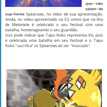
que não
saíam da
sua frente
Spearows, no vídeo de sua apresentação.
Ainda, no vídeo apresentado na E3, vimos que na ilha
de Melemele é celebrado o seu festival com uma
batalha, homenageando o seu guardião.
Isso pode indicar que Tapu Koko representa K
ū,
p
ois
é celebrada uma batalha em seu festival e o Tapu
Koko "
sacrifica
" os Spearows ao ser
"invocado"
.