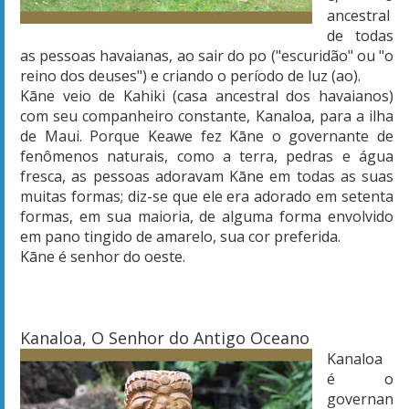
ancestral
de todas
as pessoas havaianas, ao sair do po ("escuridão" ou "o
reino dos deuses") e criando o período de luz (ao).
Kāne
veio de Kahiki (casa ancestral dos havaianos)
com seu companheiro constante, Kanaloa, para a ilha
de Maui. Porque Keawe fez
Kāne
o governante de
fenômenos naturais, como a terra, pedras e água
fresca, as pessoas adoravam
Kāne
em todas as suas
muitas formas; diz-se que ele era adorado em setenta
formas, em sua maioria, de alguma forma envolvido
em pano tingido de amarelo, sua cor preferida.
Kāne
é senhor do oeste.
Kanaloa, O Senhor do Antigo Oceano
Kanaloa
é o
governan