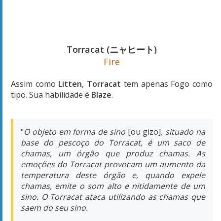
tipo. Sua habilidade é
Blaze
.
"
O objeto em forma de sino
[ou gizo]
, situado na
base do pescoço do Torracat, é um saco de
chamas, um órgão que produz chamas. As
emoções do Torracat provocam um aumento da
temperatura deste órgão e, quando expele
chamas, emite o som alto e nitidamente de um
sino. O Torracat ataca utilizando as chamas que
saem do seu sino.
A juba do Torracat funciona como um excelente
órgão sensorial, capaz de detectar tudo o que se
passar à sua volta - mesmo na escuridão!
Também consegue detectar a presença de
inimigos escondidos.
O Torracat adora batalhas e ataca tão
implacavelmente, que os seus adversários