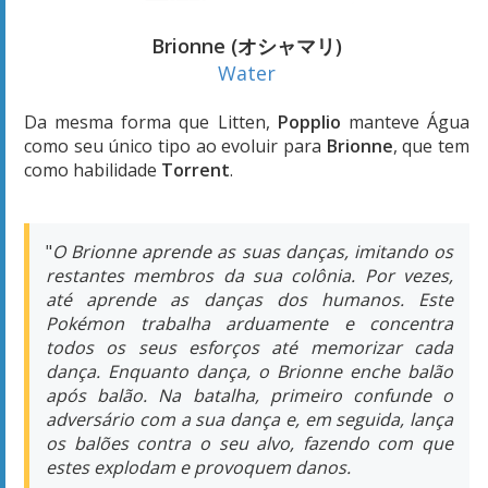
"
O Brionne aprende as suas danças, imitando os
restantes membros da sua colônia. Por vezes,
até aprende as danças dos humanos. Este
Pokémon trabalha arduamente e concentra
todos os seus esforços até memorizar cada
dança. Enquanto dança, o Brionne enche balão
após balão. Na batalha, primeiro confunde o
adversário com a sua dança e, em seguida, lança
os balões contra o seu alvo, fazendo com que
estes explodam e provoquem danos.
O Brionne consegue dançar em perfeita sintonia
com outros, mesmo que tenham acabado de se
conhecer. Em noites de luar, podemos ver
multidões de Brionne a dançar como um todo,
em perfeita fluidez.
O Brionne está sempre alegre e positivo. Mesmo