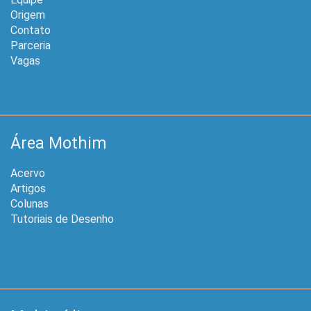
Área Mothim
Acervo
Artigos
Colunas
Tutoriais de Desenho
Multimídias
Episódios
Filmes
Especiais e Curtas
Legendados
Jukebox e Karaokémon
Mangá