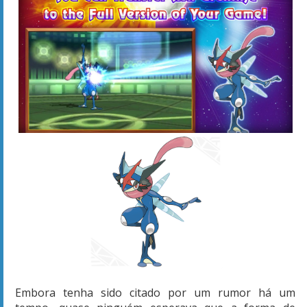
Embora tenha sido citado por um rumor há um
tempo, quase ninguém esperava que a forma de
Greninja - até então exclusiva do anime, iria realmente
aparecer nos jogos da 7ª Geração. Porém, com o
trailer, foi confirmado que
Ash-Greninja
estará sim
em
Pokémon Sun & Moon
. Para que um Greninja se
transforme em Ash-Greninja, ele precisará da
habilidade
Battle Bond
, que aciona a transformação
assim que derrota outro Pokémon em batalha.