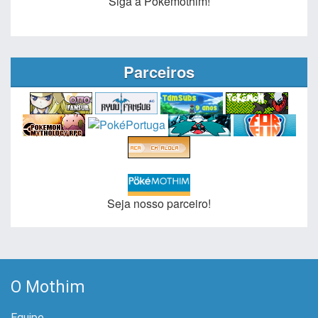
Seja nosso parceiro!
O Mothim
Equipe
Origem
Contato
Parceria
Vagas