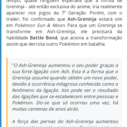
"
O Ash-Greninja aumentou o seu poder graças a
sua forte ligação com Ash. Esta é a forma que o
Greninja assume quando obtém um novo poder,
devido à ocorrência milagrosa conhecida como o
fenômeno da ligação. Isto pode ser o resultado
das ligações que se estabelecem entre pessoas e
Pokémon. Diz-se que só ocorreu uma vez, há
muitas centenas de anos atrás.
A força das pernas do Ash-Greninja aumentou
comparativamente com um Greninja comum,
tornando-se difícil de detetar devido à velocidade
com que se move. Derruba os seus inimigos num
abrir e fechar de olhos! Torna-se capaz de
produzir gigantescos Water Shurikens nas suas
costas, que lança em sucessão rápida.
O Greninja que se pode tornar no Ash-Greninja
tem uma habilidade que nenhum outro