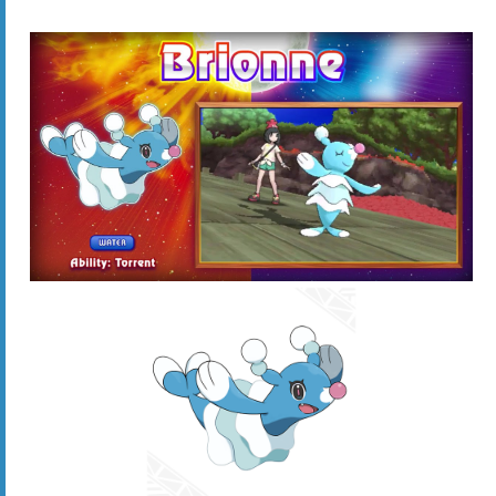
Brionne (オシャマリ)
Water
Da mesma forma que Litten,
Popplio
manteve Água
como seu único tipo ao evoluir para
Brionne
, que tem
como habilidade
Torrent
.