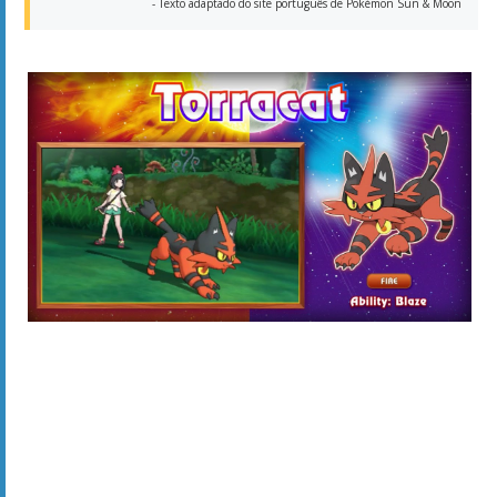
- Texto adaptado do site português de Pokémon Sun & Moon
Torracat (ニャヒート)
Fire
Assim como
Litten
,
Torracat
tem apenas Fogo como