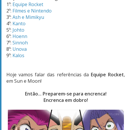
1º:
Equipe Rocket
2º:
Filmes e Nintendo
3º:
Ash e Mimikyu
4º:
Kanto
5º:
Johto
6º:
Hoenn
7º:
Sinnoh
8º:
Unova
9º:
Kalos
Hoje vamos falar das referências da
Equipe Rocket
,
em Sun e Moon!
Então... Preparem-se para encrenca!
Encrenca em dobro!