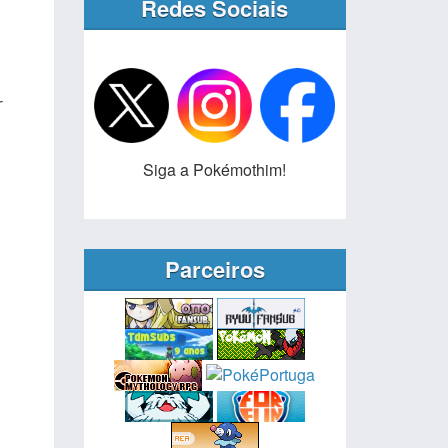
Redes Sociais
r
Siga a Pokémothim!
Parceiros