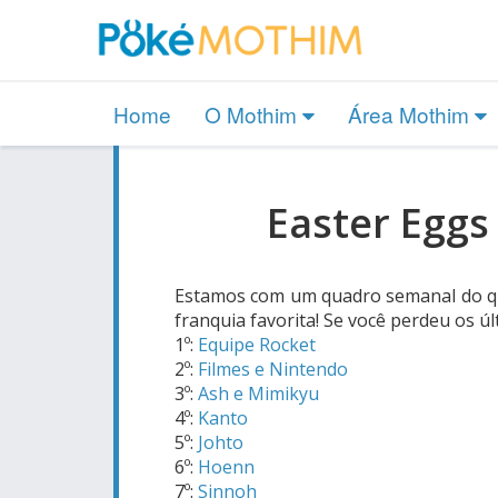
Home
O Mothim
Área Mothim
Easter Eggs
Estamos com um quadro semanal do qu
franquia favorita! Se você perdeu os ú
1º:
Equipe Rocket
2º:
Filmes e Nintendo
3º:
Ash e Mimikyu
4º:
Kanto
5º:
Johto
6º:
Hoenn
7º:
Sinnoh