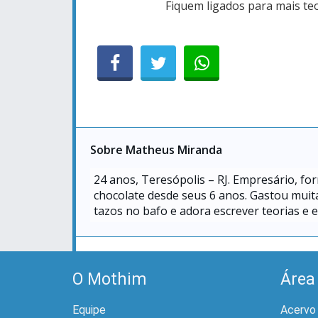
Fiquem ligados para mais teo
Sobre Matheus Miranda
24
anos, Teresópolis – RJ. Empresário, f
chocolate desde seus 6 anos. Gastou mui
tazos no bafo e adora escrever teorias e 
O Mothim
Área
Equipe
Acervo