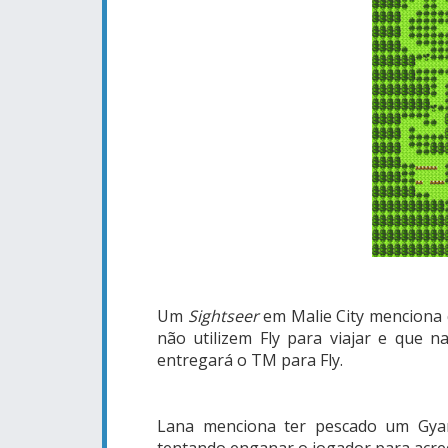
Um
Sightseer
em Malie City menciona 
não utilizem Fly para viajar e que 
entregará o TM para Fly.
Lana menciona ter pescado um Gya
tentando enganar o jogador para acred