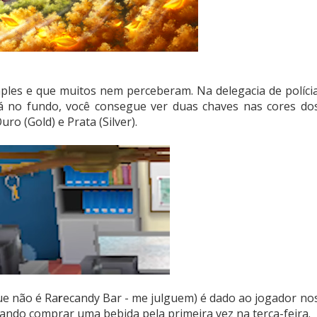
les e que muitos nem perceberam. Na delegacia de políci
lá no fundo, você consegue ver duas chaves nas cores do
ro (Gold) e Prata (Silver).
ue não é Ra
r
ecandy Bar - me julguem) é dado ao jogador no
ndo comprar uma bebida pela primeira vez na terça-feira.