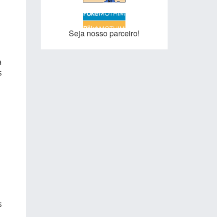
Seja nosso parceiro!
a
s
s