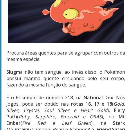
Procura áreas quentes para se agrupar com outros da
mesma espécie.
Slugma
não tem sangue, ao invés disso, o Pokémon
possui magma quente circulando pelo seu corpo,
fazendo a mesma função do sangue.
É o Pokémon de número
218
, na
National Dex
. Nos
jogos, pode ser obtido nas
rotas 16, 17 e 18
(
Gold,
Silver, Crystal, Soul Silver e Heart Gold
),
Fiery
Path
(
Ruby, Sapphire, Emerald e ORAS
), no
Mt
Ember
(
Fire Red e Leaf Green
), na
Stark
Mountain
(
Diamond, Pearl e Platinum
) e,
Friend Safari