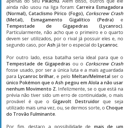
apenas do seu
Pikachu
. Além disso, outros que ele
ainda não usou na liga foram:
Carreira Esmagadora
(Normal), Cataclismo Pírico (Fogo),
Corkscrew Crash
(Metal), Esmagamento Gigalítico (Pedra)
e
Tempestade de Gigapedras (Lycanroc)
.
Particularmente, não acho que o primeiro e o quarto
devem ser utilizados, por o rival já possuir eles e, no
segundo caso, por
Ash
já ter o especial do
Lycanroc
.
Por outro lado, essa batalha seria ideal para que o
Tempestade de Gigapedras
ou o
Corkscrew Crash
fosse usado, por ser a única luta e a mais aguardada
para
Lycanroc brilhar
, e pelo
Meltan/Melmetal
ser o
único Pokémon que o Ash pegou em Alola a não usar
nenhum Movimento Z.
Infelizmente, se o que está na
prévia não tiver sido um erro de continuidade, o mais
provável é que o
Gigavolt Destruidor
que seja
utilizado mais uma vez, ou, se dermos sorte, o
Choque
do Trovão Fulminante
.
Por fim, destaco a possibilidade de
mais de um