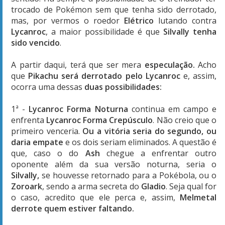
trocado de Pokémon sem que tenha sido derrotado,
mas, por vermos o roedor
Elétrico
lutando contra
Lycanroc
, a maior possibilidade é que
Silvally tenha
sido vencido
.
A partir daqui, terá que ser mera
especulação.
Acho
que
Pikachu será derrotado pelo Lycanroc
e, assim,
ocorra uma dessas
duas possibilidades:
1ª -
Lycanroc Forma Noturna
continua em campo e
enfrenta
Lycanroc Forma Crepúsculo
. Não creio que o
primeiro venceria.
Ou a vitória seria do segundo, ou
daria empate
e os dois seriam eliminados. A questão é
que, caso o do
Ash
chegue a enfrentar outro
oponente além da sua versão noturna, seria o
Silvally,
se houvesse retornado para a Pokébola, ou o
Zoroark
, sendo a arma secreta do
Gladio
. Seja qual for
o caso, acredito que ele perca e, assim,
Melmetal
derrote quem estiver faltando.