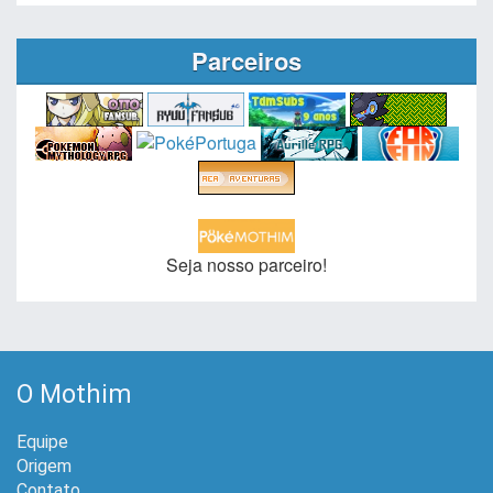
Parceiros
Seja nosso parceiro!
O Mothim
Equipe
Origem
Contato