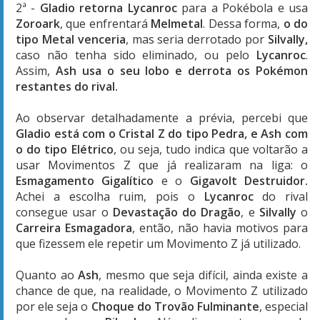
2ª -
Gladio
retorna Lycanroc
para a Pokébola e usa
Zoroark
, que enfrentará
Melmetal
. Dessa forma,
o do
tipo Metal venceria
, mas seria derrotado por
Silvally,
caso não tenha sido eliminado, ou pelo
Lycanroc
.
Assim,
Ash usa o seu lobo e derrota os Pokémon
restantes do rival.
Ao observar detalhadamente a prévia, percebi que
Gladio está com o Cristal Z do tipo Pedra, e Ash com
o do tipo Elétrico
, ou seja, tudo indica que voltarão a
usar Movimentos Z que já realizaram na liga: o
Esmagamento Gigalítico
e o
Gigavolt Destruidor.
Achei a escolha ruim, pois o
Lycanroc
do rival
consegue usar o
Devastação do Dragão
, e
Silvally
o
Carreira Esmagadora
, então, não havia motivos para
que fizessem ele repetir um Movimento Z já utilizado.
Quanto ao
Ash
, mesmo que seja difícil, ainda existe a
chance de que, na realidade, o Movimento Z utilizado
por ele seja o
Choque do Trovão Fulminante
, especial