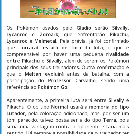
Os Pokémon usados pelo
Gladio
serão
Silvally,
Lycanroc
e
Zoroark
; que enfrentarão
Pikachu,
Lycanroc
e
Melmetal.
Pela prévia, já foi confirmado
que
Torracat estará de fora da luta
, o que é
compreensível por haver uma pequena
rivalidade
entre Pikachu e Silvally
, além de serem os Pokémon
principais dos seus treinadores. Outra confirmação é
que o
Meltan evoluirá
antes da batalha, com a
participação do
Professor Carvalho
, sendo uma
referência ao
Pokémon Go.
Aparentemente, a primeira luta será entre
Silvally
e
Pikachu
. O do tipo
Normal
usará a
memória do tipo
Lutador,
pela coloração adicionada, mas, por ser um
tom parecido, talvez possa ser a do tipo
Terra
, pois
seria uma vantagem contra o oponente e faria mais
sentido. Há sempre a possibilidade de o treinador ter