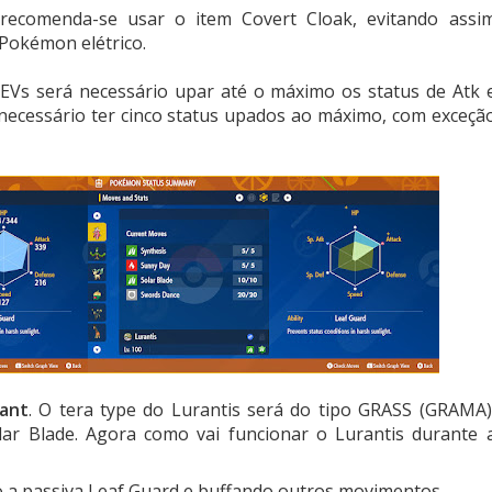
 recomenda-se usar o item Covert Cloak, evitando assi
 Pokémon elétrico.
. EVs será necessário upar até o máximo os status de Atk 
 necessário ter cinco status upados ao máximo, com exceçã
mant
. O tera type do Lurantis será do tipo GRASS (GRAMA)
ar Blade. Agora como vai funcionar o Lurantis durante 
a passiva Leaf Guard e buffando outros movimentos.