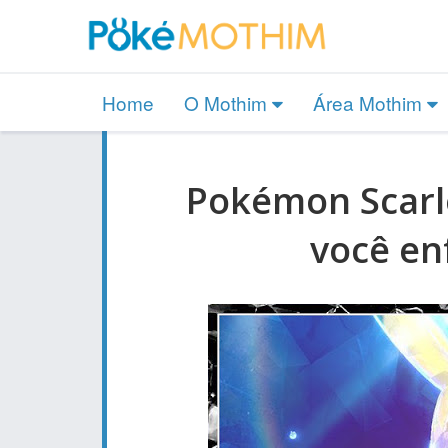
Home
O Mothim
Área Mothim
Pokémon Scarle
você en